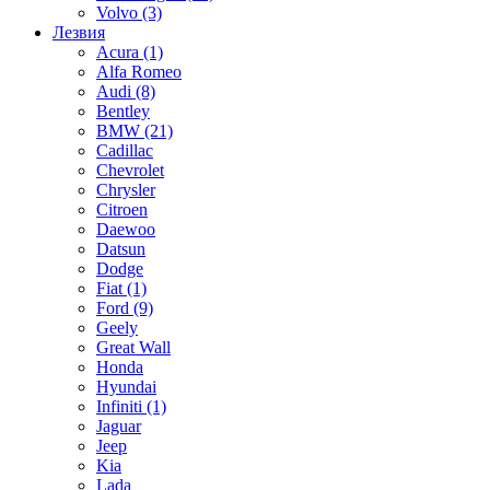
Volvo
(3)
Лезвия
Acura
(1)
Alfa Romeo
Audi
(8)
Bentley
BMW
(21)
Cadillac
Chevrolet
Chrysler
Citroen
Daewoo
Datsun
Dodge
Fiat
(1)
Ford
(9)
Geely
Great Wall
Honda
Hyundai
Infiniti
(1)
Jaguar
Jeep
Kia
Lada