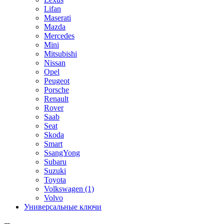
Lifan
Maserati
Mazda
Mercedes
Mini
Mitsubishi
Nissan
Opel
Peugeot
Porsche
Renault
Rover
Saab
Seat
Skoda
Smart
SsangYong
Subaru
Suzuki
Toyota
Volkswagen
(1)
Volvo
Универсальные ключи