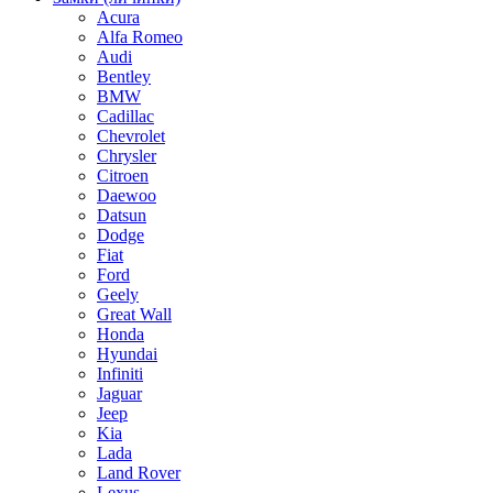
Acura
Alfa Romeo
Audi
Bentley
BMW
Cadillac
Chevrolet
Chrysler
Citroen
Daewoo
Datsun
Dodge
Fiat
Ford
Geely
Great Wall
Honda
Hyundai
Infiniti
Jaguar
Jeep
Kia
Lada
Land Rover
Lexus