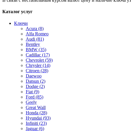
В связи с нестабильным курсом валют цену и наличие ключа у
Каталог услуг
Ключи
Acura
(8)
Alfa Romeo
Audi
(81)
Bentley
BMW
(35)
Cadillac
(17)
Chevrolet
(59)
Chrysler
(14)
Citroen
(28)
Daewoo
Datsun
(2)
Dodge
(2)
Fiat
(9)
Ford
(85)
Geely
Great Wall
Honda
(28)
Hyundai
(93)
Infiniti
(23)
Jaguar
(6)