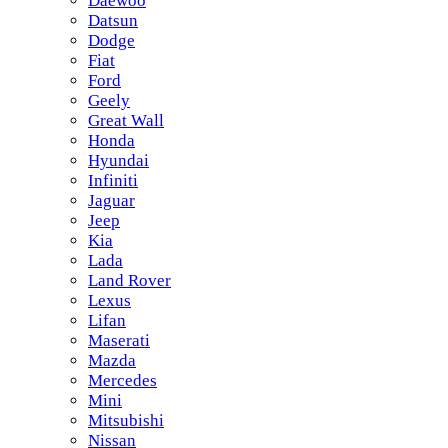
Daewoo
Datsun
Dodge
Fiat
Ford
Geely
Great Wall
Honda
Hyundai
Infiniti
Jaguar
Jeep
Kia
Lada
Land Rover
Lexus
Lifan
Maserati
Mazda
Mercedes
Mini
Mitsubishi
Nissan