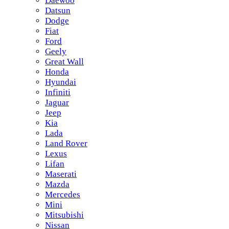
Daewoo
Datsun
Dodge
Fiat
Ford
Geely
Great Wall
Honda
Hyundai
Infiniti
Jaguar
Jeep
Kia
Lada
Land Rover
Lexus
Lifan
Maserati
Mazda
Mercedes
Mini
Mitsubishi
Nissan