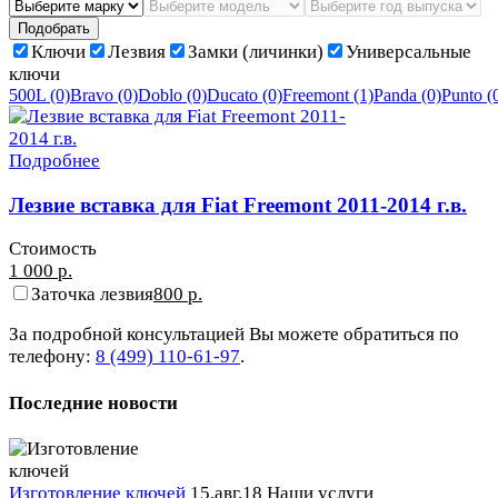
Подобрать
Ключи
Лезвия
Замки (личинки)
Универсальные
ключи
500L
(0)
Bravo
(0)
Doblo
(0)
Ducato
(0)
Freemont
(1)
Panda
(0)
Punto
(
Подробнее
Лезвие вставка для Fiat Freemont 2011-2014 г.в.
Стоимость
1 000 р.
Заточка лезвия
800 р.
За подробной консультацией Вы можете обратиться по
телефону:
8 (499) 110-61-97
.
Последние новости
Изготовление ключей
15.авг.18
Наши услуги