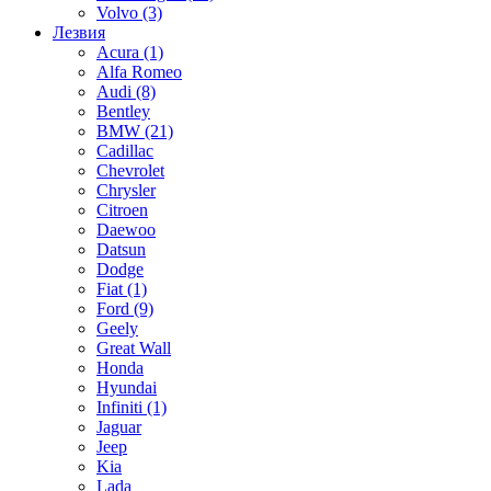
Volvo
(3)
Лезвия
Acura
(1)
Alfa Romeo
Audi
(8)
Bentley
BMW
(21)
Cadillac
Chevrolet
Chrysler
Citroen
Daewoo
Datsun
Dodge
Fiat
(1)
Ford
(9)
Geely
Great Wall
Honda
Hyundai
Infiniti
(1)
Jaguar
Jeep
Kia
Lada