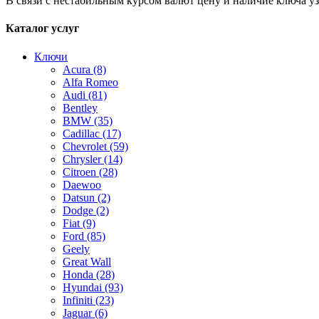
В связи с нестабильным курсом валют цену и наличие ключа у
Каталог услуг
Ключи
Acura
(8)
Alfa Romeo
Audi
(81)
Bentley
BMW
(35)
Cadillac
(17)
Chevrolet
(59)
Chrysler
(14)
Citroen
(28)
Daewoo
Datsun
(2)
Dodge
(2)
Fiat
(9)
Ford
(85)
Geely
Great Wall
Honda
(28)
Hyundai
(93)
Infiniti
(23)
Jaguar
(6)