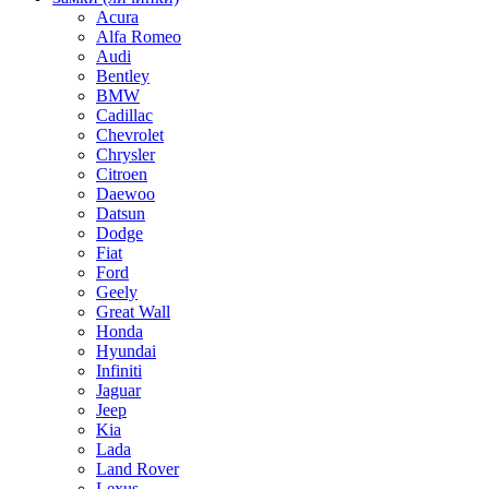
Acura
Alfa Romeo
Audi
Bentley
BMW
Cadillac
Chevrolet
Chrysler
Citroen
Daewoo
Datsun
Dodge
Fiat
Ford
Geely
Great Wall
Honda
Hyundai
Infiniti
Jaguar
Jeep
Kia
Lada
Land Rover
Lexus