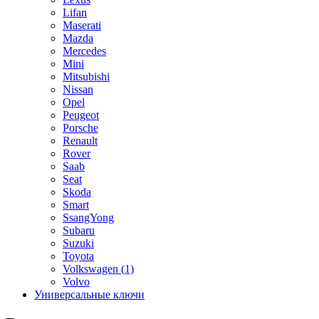
Lifan
Maserati
Mazda
Mercedes
Mini
Mitsubishi
Nissan
Opel
Peugeot
Porsche
Renault
Rover
Saab
Seat
Skoda
Smart
SsangYong
Subaru
Suzuki
Toyota
Volkswagen
(1)
Volvo
Универсальные ключи