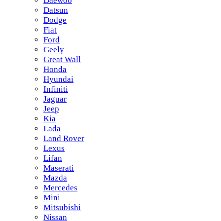
Daewoo
Datsun
Dodge
Fiat
Ford
Geely
Great Wall
Honda
Hyundai
Infiniti
Jaguar
Jeep
Kia
Lada
Land Rover
Lexus
Lifan
Maserati
Mazda
Mercedes
Mini
Mitsubishi
Nissan