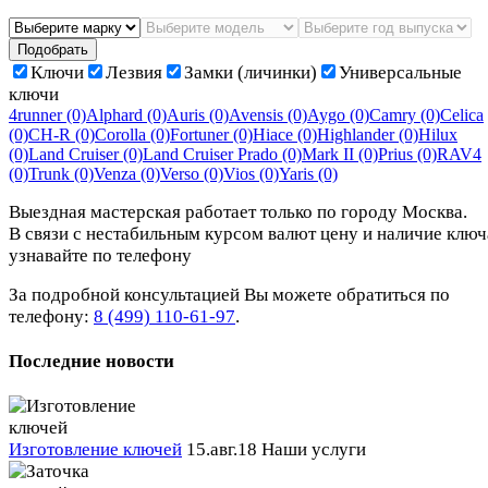
Подобрать
Ключи
Лезвия
Замки (личинки)
Универсальные
ключи
4runner
(0)
Alphard
(0)
Auris
(0)
Avensis
(0)
Aygo
(0)
Camry
(0)
Celica
(0)
CH-R
(0)
Corolla
(0)
Fortuner
(0)
Hiace
(0)
Highlander
(0)
Hilux
(0)
Land Cruiser
(0)
Land Cruiser Prado
(0)
Mark II
(0)
Prius
(0)
RAV4
(0)
Trunk
(0)
Venza
(0)
Verso
(0)
Vios
(0)
Yaris
(0)
Выездная мастерская работает только по городу Москва.
В связи с нестабильным курсом валют цену и наличие ключ
узнавайте по телефону
За подробной консультацией Вы можете обратиться по
телефону:
8 (499) 110-61-97
.
Последние новости
Изготовление ключей
15.авг.18
Наши услуги