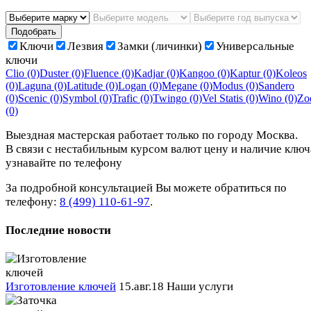
Подобрать
Ключи
Лезвия
Замки (личинки)
Универсальные
ключи
Clio
(0)
Duster
(0)
Fluence
(0)
Kadjar
(0)
Kangoo
(0)
Kaptur
(0)
Koleos
(0)
Laguna
(0)
Latitude
(0)
Logan
(0)
Megane
(0)
Modus
(0)
Sandero
(0)
Scenic
(0)
Symbol
(0)
Trafic
(0)
Twingo
(0)
Vel Statis
(0)
Wino
(0)
Zo
(0)
Выездная мастерская работает только по городу Москва.
В связи с нестабильным курсом валют цену и наличие ключ
узнавайте по телефону
За подробной консультацией Вы можете обратиться по
телефону:
8 (499) 110-61-97
.
Последние новости
Изготовление ключей
15.авг.18
Наши услуги