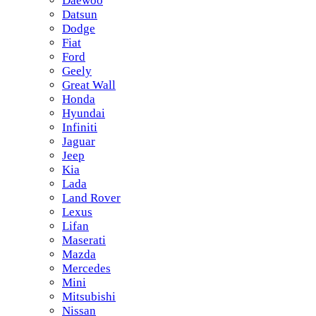
Daewoo
Datsun
Dodge
Fiat
Ford
Geely
Great Wall
Honda
Hyundai
Infiniti
Jaguar
Jeep
Kia
Lada
Land Rover
Lexus
Lifan
Maserati
Mazda
Mercedes
Mini
Mitsubishi
Nissan