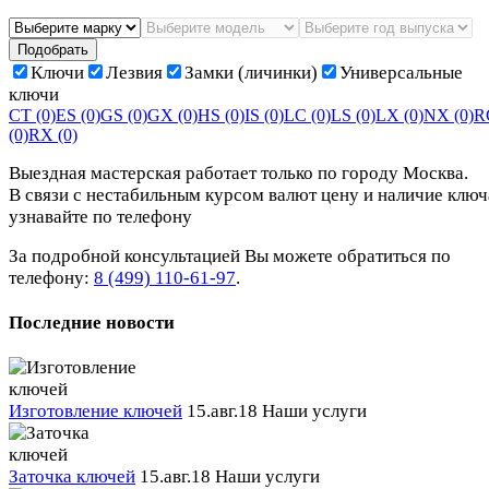
Подобрать
Ключи
Лезвия
Замки (личинки)
Универсальные
ключи
CT
(0)
ES
(0)
GS
(0)
GX
(0)
HS
(0)
IS
(0)
LC
(0)
LS
(0)
LX
(0)
NX
(0)
R
(0)
RX
(0)
Выездная мастерская работает только по городу Москва.
В связи с нестабильным курсом валют цену и наличие ключ
узнавайте по телефону
За подробной консультацией Вы можете обратиться по
телефону:
8 (499) 110-61-97
.
Последние новости
Изготовление ключей
15.авг.18
Наши услуги
Заточка ключей
15.авг.18
Наши услуги