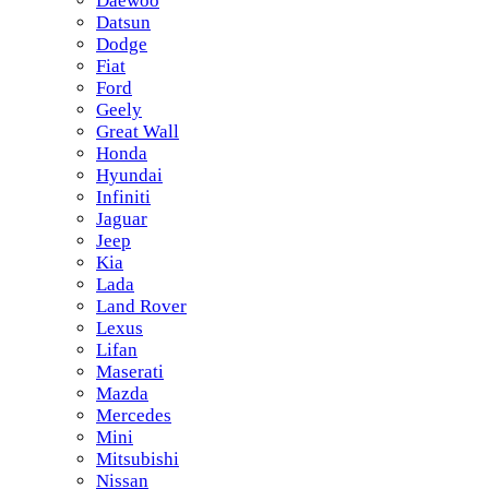
Daewoo
Datsun
Dodge
Fiat
Ford
Geely
Great Wall
Honda
Hyundai
Infiniti
Jaguar
Jeep
Kia
Lada
Land Rover
Lexus
Lifan
Maserati
Mazda
Mercedes
Mini
Mitsubishi
Nissan