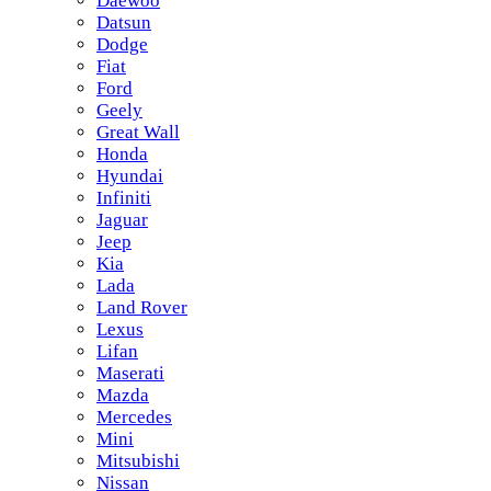
Daewoo
Datsun
Dodge
Fiat
Ford
Geely
Great Wall
Honda
Hyundai
Infiniti
Jaguar
Jeep
Kia
Lada
Land Rover
Lexus
Lifan
Maserati
Mazda
Mercedes
Mini
Mitsubishi
Nissan