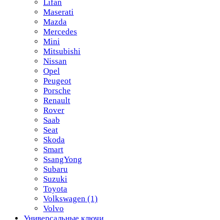
Lifan
Maserati
Mazda
Mercedes
Mini
Mitsubishi
Nissan
Opel
Peugeot
Porsche
Renault
Rover
Saab
Seat
Skoda
Smart
SsangYong
Subaru
Suzuki
Toyota
Volkswagen
(1)
Volvo
Универсальные ключи