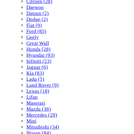
Citroen
(28)
Daewoo
Datsun
(2)
Dodge
(2)
Fiat
(9)
Ford
(85)
Geely
Great Wall
Honda
(28)
Hyundai
(93)
Infiniti
(23)
Jaguar
(6)
Kia
(83)
Lada
(5)
Land Rover
(9)
Lexus
(18)
Lifan
Maserari
Mazda
(36)
Mercedes
(29)
Mini
Mitsubishi
(34)
Nissan
(84)