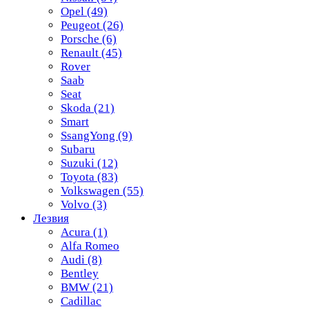
Opel
(49)
Peugeot
(26)
Porsche
(6)
Renault
(45)
Rover
Saab
Seat
Skoda
(21)
Smart
SsangYong
(9)
Subaru
Suzuki
(12)
Toyota
(83)
Volkswagen
(55)
Volvo
(3)
Лезвия
Acura
(1)
Alfa Romeo
Audi
(8)
Bentley
BMW
(21)
Cadillac