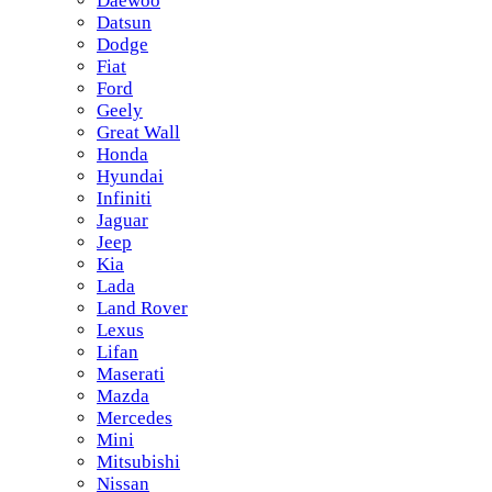
Daewoo
Datsun
Dodge
Fiat
Ford
Geely
Great Wall
Honda
Hyundai
Infiniti
Jaguar
Jeep
Kia
Lada
Land Rover
Lexus
Lifan
Maserati
Mazda
Mercedes
Mini
Mitsubishi
Nissan