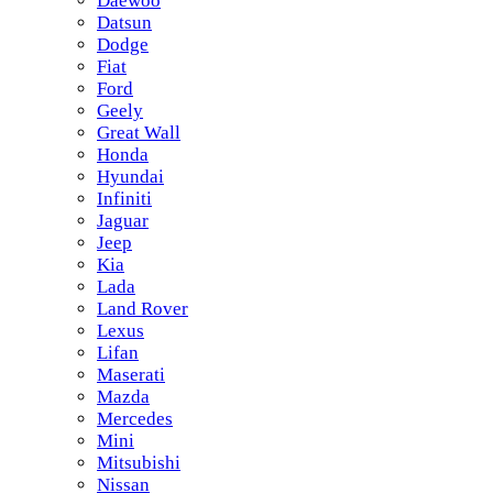
Daewoo
Datsun
Dodge
Fiat
Ford
Geely
Great Wall
Honda
Hyundai
Infiniti
Jaguar
Jeep
Kia
Lada
Land Rover
Lexus
Lifan
Maserati
Mazda
Mercedes
Mini
Mitsubishi
Nissan