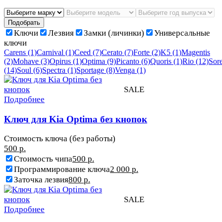
Подобрать
Ключи
Лезвия
Замки (личинки)
Универсальные
ключи
Carens
(1)
Carnival
(1)
Ceed
(7)
Cerato
(7)
Forte
(2)
K5
(1)
Magentis
(2)
Mohave
(3)
Opirus
(1)
Optima
(9)
Picanto
(6)
Quoris
(1)
Rio
(12)
Sor
(14)
Soul
(6)
Spectra
(1)
Sportage
(8)
Venga
(1)
SALE
Подробнее
Ключ для Kia Optima без кнопок
Стоимость ключа (без работы)
500 р.
Стоимость чипа
500 р.
Программирование ключа
2 000 р.
Заточка лезвия
800 р.
SALE
Подробнее