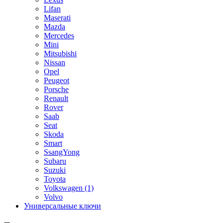
Lifan
Maserati
Mazda
Mercedes
Mini
Mitsubishi
Nissan
Opel
Peugeot
Porsche
Renault
Rover
Saab
Seat
Skoda
Smart
SsangYong
Subaru
Suzuki
Toyota
Volkswagen
(1)
Volvo
Универсальные ключи