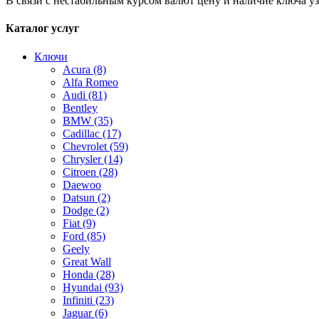
В связи с нестабильным курсом валют цену и наличие ключа у
Каталог услуг
Ключи
Acura
(8)
Alfa Romeo
Audi
(81)
Bentley
BMW
(35)
Cadillac
(17)
Chevrolet
(59)
Chrysler
(14)
Citroen
(28)
Daewoo
Datsun
(2)
Dodge
(2)
Fiat
(9)
Ford
(85)
Geely
Great Wall
Honda
(28)
Hyundai
(93)
Infiniti
(23)
Jaguar
(6)