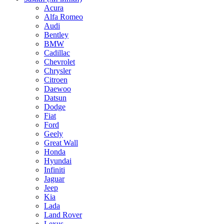
Acura
Alfa Romeo
Audi
Bentley
BMW
Cadillac
Chevrolet
Chrysler
Citroen
Daewoo
Datsun
Dodge
Fiat
Ford
Geely
Great Wall
Honda
Hyundai
Infiniti
Jaguar
Jeep
Kia
Lada
Land Rover
Lexus