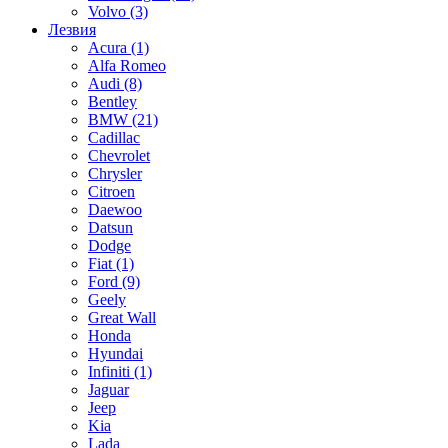
Volvo
(3)
Лезвия
Acura
(1)
Alfa Romeo
Audi
(8)
Bentley
BMW
(21)
Cadillac
Chevrolet
Chrysler
Citroen
Daewoo
Datsun
Dodge
Fiat
(1)
Ford
(9)
Geely
Great Wall
Honda
Hyundai
Infiniti
(1)
Jaguar
Jeep
Kia
Lada