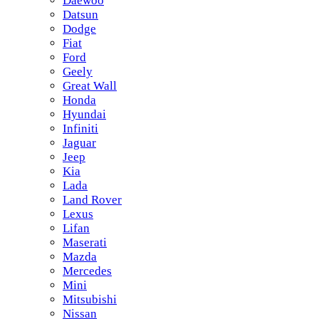
Daewoo
Datsun
Dodge
Fiat
Ford
Geely
Great Wall
Honda
Hyundai
Infiniti
Jaguar
Jeep
Kia
Lada
Land Rover
Lexus
Lifan
Maserati
Mazda
Mercedes
Mini
Mitsubishi
Nissan