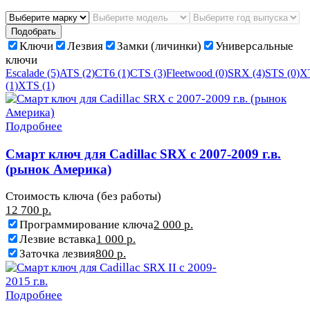
Подобрать
Ключи
Лезвия
Замки (личинки)
Универсальные
ключи
Escalade
(5)
ATS
(2)
CT6
(1)
CTS
(3)
Fleetwood
(0)
SRX
(4)
STS
(0)
X
(1)
XTS
(1)
Подробнее
Смарт ключ для Cadillac SRX с 2007-2009 г.в.
(рынок Америка)
Стоимость ключа (без работы)
12 700 р.
Программирование ключа
2 000 р.
Лезвие вставка
1 000 р.
Заточка лезвия
800 р.
Подробнее