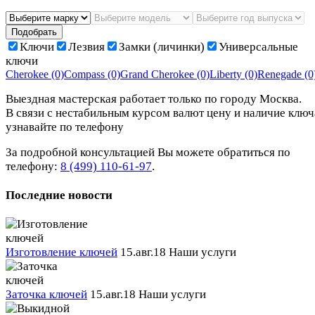
Подобрать
Ключи
Лезвия
Замки (личинки)
Универсальные
ключи
Cherokee
(0)
Compass
(0)
Grand Cherokee
(0)
Liberty
(0)
Renegade
(0
Выездная мастерская работает только по городу Москва.
В связи с нестабильным курсом валют цену и наличие ключ
узнавайте по телефону
За подробной консультацией Вы можете обратиться по
телефону:
8 (499) 110-61-97
.
Последние новости
Изготовление ключей
15.авг.18
Наши услуги
Заточка ключей
15.авг.18
Наши услуги