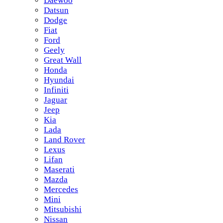
Daewoo
Datsun
Dodge
Fiat
Ford
Geely
Great Wall
Honda
Hyundai
Infiniti
Jaguar
Jeep
Kia
Lada
Land Rover
Lexus
Lifan
Maserati
Mazda
Mercedes
Mini
Mitsubishi
Nissan