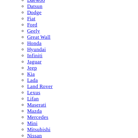
Daewoo
Datsun
Dodge
Fiat
Ford
Geely
Great Wall
Honda
Hyundai
Infiniti
Jaguar
Jeep
Kia
Lada
Land Rover
Lexus
Lifan
Maserati
Mazda
Mercedes
Mini
Mitsubishi
Nissan