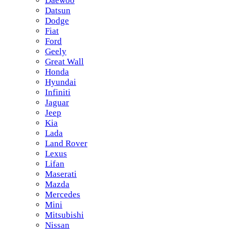
Daewoo
Datsun
Dodge
Fiat
Ford
Geely
Great Wall
Honda
Hyundai
Infiniti
Jaguar
Jeep
Kia
Lada
Land Rover
Lexus
Lifan
Maserati
Mazda
Mercedes
Mini
Mitsubishi
Nissan