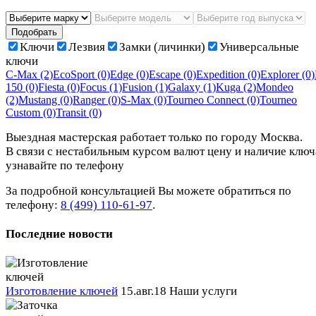
Подобрать
Ключи
Лезвия
Замки (личинки)
Универсальные
ключи
C-Max
(2)
EcoSport
(0)
Edge
(0)
Escape
(0)
Expedition
(0)
Explorer
(0)
150
(0)
Fiesta
(0)
Focus
(1)
Fusion
(1)
Galaxy
(1)
Kuga
(2)
Mondeo
(2)
Mustang
(0)
Ranger
(0)
S-Max
(0)
Tourneo Connect
(0)
Tourneo
Custom
(0)
Transit
(0)
Выездная мастерская работает только по городу Москва.
В связи с нестабильным курсом валют цену и наличие ключ
узнавайте по телефону
За подробной консультацией Вы можете обратиться по
телефону:
8 (499) 110-61-97
.
Последние новости
Изготовление ключей
15.авг.18
Наши услуги