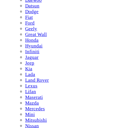
Daewoo
Datsun
Dodge
Fiat
Ford
Geely
Great Wall
Honda
Hyundai
Infiniti
Jaguar
Jeep
Kia
Lada
Land Rover
Lexus
Lifan
Maserati
Mazda
Mercedes
Mini
Mitsubishi
Nissan