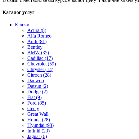
В связи с нестабильным курсом валют цену и наличие ключа у
Каталог услуг
Ключи
Acura
(8)
Alfa Romeo
Audi
(81)
Bentley
BMW
(35)
Cadillac
(17)
Chevrolet
(59)
Chrysler
(14)
Citroen
(28)
Daewoo
Datsun
(2)
Dodge
(2)
Fiat
(9)
Ford
(85)
Geely
Great Wall
Honda
(28)
Hyundai
(93)
Infiniti
(23)
Jaguar
(6)