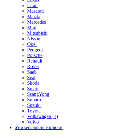
Lifan
Maserati
Mazda
Mercedes
Mini
Mitsubishi
Nissan
Opel
Peugeot
Porsche
Renault
Rover
Saab
Seat
Skoda
Smart
SsangYong
Subaru
Suzuki
Toyota
Volkswagen
(1)
Volvo
Универсальные ключи