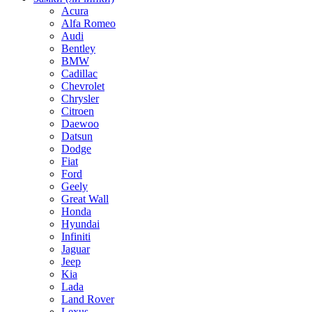
Acura
Alfa Romeo
Audi
Bentley
BMW
Cadillac
Chevrolet
Chrysler
Citroen
Daewoo
Datsun
Dodge
Fiat
Ford
Geely
Great Wall
Honda
Hyundai
Infiniti
Jaguar
Jeep
Kia
Lada
Land Rover
Lexus