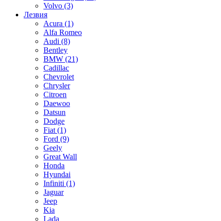
Volvo
(3)
Лезвия
Acura
(1)
Alfa Romeo
Audi
(8)
Bentley
BMW
(21)
Cadillac
Chevrolet
Chrysler
Citroen
Daewoo
Datsun
Dodge
Fiat
(1)
Ford
(9)
Geely
Great Wall
Honda
Hyundai
Infiniti
(1)
Jaguar
Jeep
Kia
Lada