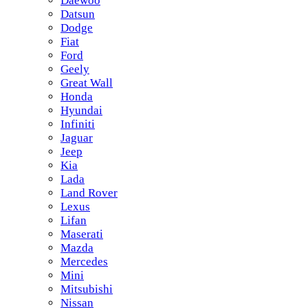
Daewoo
Datsun
Dodge
Fiat
Ford
Geely
Great Wall
Honda
Hyundai
Infiniti
Jaguar
Jeep
Kia
Lada
Land Rover
Lexus
Lifan
Maserati
Mazda
Mercedes
Mini
Mitsubishi
Nissan