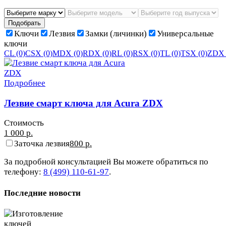
Подобрать
Ключи
Лезвия
Замки (личинки)
Универсальные
ключи
CL
(0)
CSX
(0)
MDX
(0)
RDX
(0)
RL
(0)
RSX
(0)
TL
(0)
TSX
(0)
ZD
Подробнее
Лезвие смарт ключа для Acura ZDX
Стоимость
1 000 р.
Заточка лезвия
800 р.
За подробной консультацией Вы можете обратиться по
телефону:
8 (499) 110-61-97
.
Последние новости