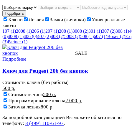
Подобрать
Ключи
Лезвия
Замки (личинки)
Универсальные
ключи
107
(1)
2008
(1)
206
(1)
207
(1)
208
(1)
3008
(2)
301
(1)
307
(2)
308
(1)
4
(0)
4008
(1)
406
(0)
407
(2)
408
(2)
5008
(2)
508
(1)
607
(1)
Boxer
(2)
Exp
(3)
Partner
(1)
SALE
Подробнее
Ключ для Peugeot 206 без кнопок
Стоимость ключа (без работы)
500 р.
Стоимость чипа
500 р.
Программирование ключа
2 000 р.
Заточка лезвия
800 р.
За подробной консультацией Вы можете обратиться по
телефону:
8 (499) 110-61-97
.