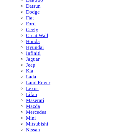
Daewoo
Datsun
Dodge
Fiat
Ford
Geely
Great Wall
Honda
Hyundai
Infiniti
Jaguar
Jeep
Kia
Lada
Land Rover
Lexus
Lifan
Maserati
Mazda
Mercedes
Mini
Mitsubishi
Nissan