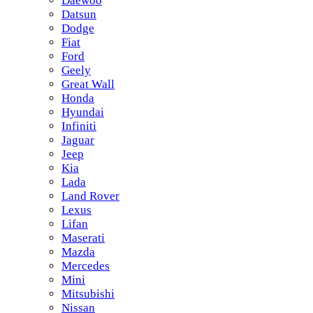
Daewoo
Datsun
Dodge
Fiat
Ford
Geely
Great Wall
Honda
Hyundai
Infiniti
Jaguar
Jeep
Kia
Lada
Land Rover
Lexus
Lifan
Maserati
Mazda
Mercedes
Mini
Mitsubishi
Nissan